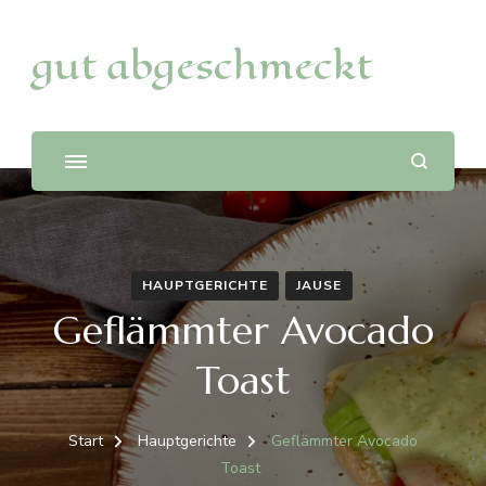
gut abgeschmeckt
HAUPTGERICHTE
JAUSE
Geflämmter Avocado
Toast
Start
Hauptgerichte
Geflämmter Avocado
Toast