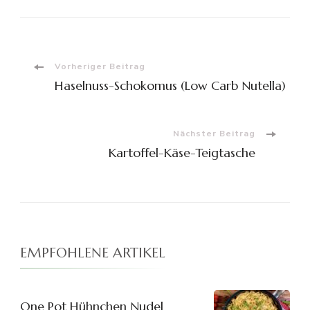
Beitragsnavigation
Vorheriger Beitrag
Haselnuss-Schokomus (Low Carb Nutella)
Nächster Beitrag
Kartoffel-Käse-Teigtasche
EMPFOHLENE ARTIKEL
One Pot Hühnchen Nudel