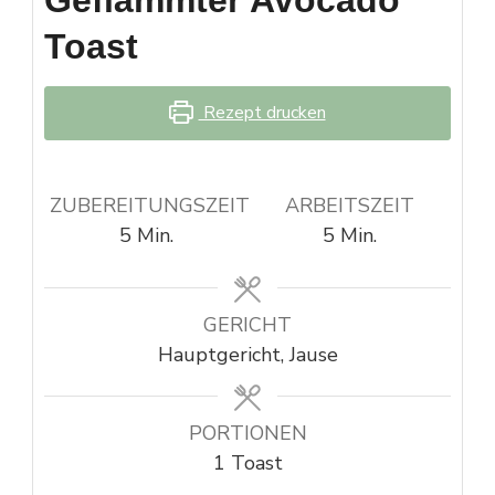
Geflämmter Avocado
Toast
Rezept drucken
ZUBEREITUNGSZEIT
ARBEITSZEIT
Minuten
Minuten
5
Min.
5
Min.
GERICHT
Hauptgericht, Jause
PORTIONEN
1
Toast