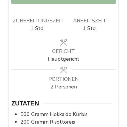
ZUBEREITUNGSZEIT
ARBEITSZEIT
Stunde
Stunde
1
Std.
1
Std.
GERICHT
Hauptgericht
PORTIONEN
2
Personen
ZUTATEN
500
Gramm
Hokkaido Kürbis
200
Gramm
Risottoreis