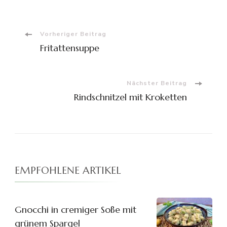
Beitragsnavigation
Vorheriger Beitrag
Fritattensuppe
Nächster Beitrag
Rindschnitzel mit Kroketten
EMPFOHLENE ARTIKEL
Gnocchi in cremiger Soße mit
grünem Spargel